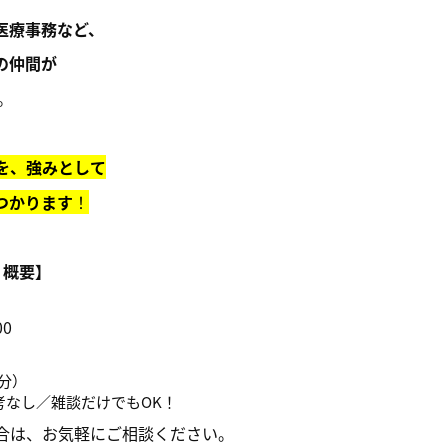
医療事務など、
の仲間が
。
を、強みとして
つかります
！
 概要】
00
0分）
考なし／雑談だけでもOK！
合は、お気軽にご相談ください。