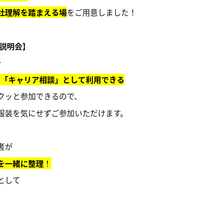
社理解を踏まえる場
をご用意しました！
社説明会】
★
！「キャリア相談」として利用できる
クッと参加できるので、
服装を気にせずご参加いただけます。
者が
を一緒に整理
！
として