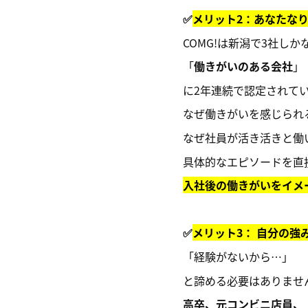
✅
メリット2：あなたな
COMG!は新潟で3社しか
「
働きがいのある会社
」
に2年連続で認定されて
なぜ働きがいを感じられ
なぜ社員が活き活きと働
具体的なエピソードを直
入社後の働きがいをイメ
✅
メリット3： 自分の強
「経験がないから…」
と諦める必要はありませ
高卒、元コンビニ店員、